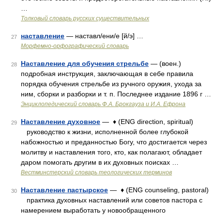
…
Толковый словарь русских существительных
наставление
— наставл/ени/е [й/э] …
27
Морфемно-орфографический словарь
Наставление для обучения стрельбе
— (воен.)
28
подробная инструкция, заключающая в себе правила
порядка обучения стрельбе из ручного оружия, ухода за
ним, сборки и разборки и т. п. Последнее издание 1896 г …
Энциклопедический словарь Ф.А. Брокгауза и И.А. Ефрона
Наставление духовное
— ♦ (ENG direction, spiritual)
29
руководство к жизни, исполненной более глубокой
набожностью и преданностью Богу, что достигается через
молитву и наставления того, кто, как полагают, обладает
даром помогать другим в их духовных поисках …
Вестминстерский словарь теологических терминов
Наставление пастырское
— ♦ (ENG counseling, pastoral)
30
практика духовных наставлений или советов пастора с
намерением выработать у новообращенного