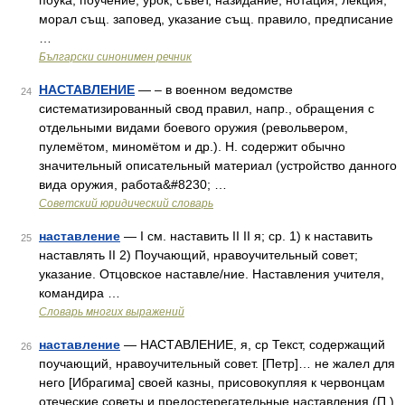
поука, поучение, урок, съвет, назидание, нотация, лекция,
морал същ. заповед, указание същ. правило, предписание
…
Български синонимен речник
НАСТАВЛЕНИЕ
— – в военном ведомстве
24
систематизированный свод правил, напр., обращения с
отдельными видами боевого оружия (револьвером,
пулемётом, миномётом и др.). Н. содержит обычно
значительный описательный материал (устройство данного
вида оружия, работа&#8230; …
Советский юридический словарь
наставление
— I см. наставить II II я; ср. 1) к наставить
25
наставлять II 2) Поучающий, нравоучительный совет;
указание. Отцовское наставле/ние. Наставления учителя,
командира …
Словарь многих выражений
наставление
— НАСТАВЛЕНИЕ, я, ср Текст, содержащий
26
поучающий, нравоучительный совет. [Петр]… не жалел для
него [Ибрагима] своей казны, присовокупляя к червонцам
отеческие советы и предостерегательные наставления (П.)