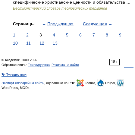
специфические христианские ценности и обязательства …
Вестминстерский словарь теологических терминов
Страницы
←
Предыдущая
Следующая
→
1
2
3
4
5
6
7
8
9
10
11
12
13
© Академик, 2000-2026
18+
Обратная связь:
Техподдержка
,
Реклама на сайте
👣 Путешествия
Экспорт словарей на сайты
, сделанные на PHP,
Joomla,
Drupal,
WordPress, MODx.