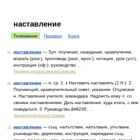
наставление
Толкование
Перевод
Книги
наставление
— Syn: поучение, назидание, нравоучение,
21
мораль (разг.), проповедь (разг., ирон.), нотация, урок (уст.),
инструкция (оф.), руководство …
Тезаурус русской деловой лексики
наставление
— я; ср. 1. к Наставить наставлять (2.Н.). 2.
22
Поучающий, нравоучительный совет; указание. Отцовское
н. Наставления учителя, командира. Надоесть кому л. со
своими наставлениями. Дать наставления: куда ехать, с кем
повидаться. 3. Руководство,&#8230; …
Энциклопедический словарь
наставление
— същ. напътствие, напътване, упътване,
23
ръководство, директива, инструкция, нареждане същ.